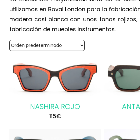
utilizamos en Boval London para la fabricació
madera casi blanca con unos tonos rojizos, 
fabricación de muebles instrumentos.
AÑADIR AL CARRITO
/
AÑADI
DETALLES
NASHIRA ROJO
ANTA
115
€