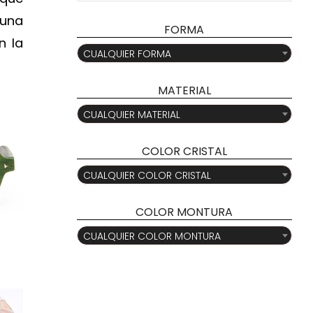
mí
má
 una
FORMA
n la

CUALQUIER FORMA
MATERIAL

CUALQUIER MATERIAL
COLOR CRISTAL

CUALQUIER COLOR CRISTAL
COLOR MONTURA

CUALQUIER COLOR MONTURA