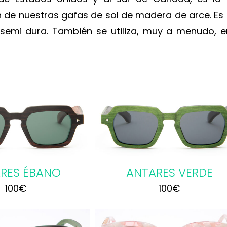
n de nuestras gafas de sol de madera de arce. Es
semi dura. También se utiliza, muy a menudo, e
R AL CARRITO
/
DETALLES
RES ÉBANO
ANTARES VERDE
100
€
100
€