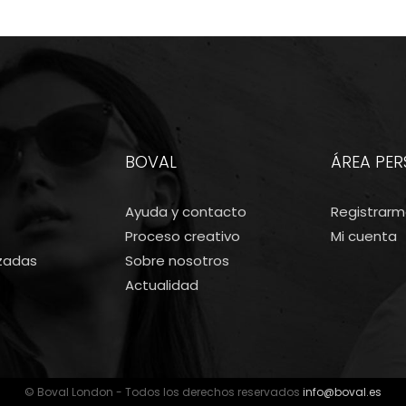
original
actual
era:
es:
80€.
70€.
BOVAL
ÁREA PE
Ayuda y contacto
Registrar
Proceso creativo
Mi cuenta
izadas
Sobre nosotros
Actualidad
© Boval London - Todos los derechos reservados
info@boval.es