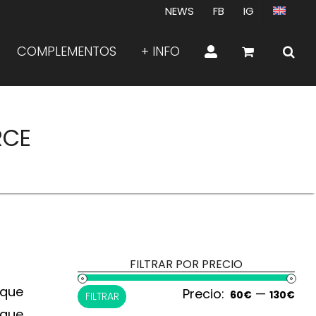
NEWS
FB
IG
COMPLEMENTOS
+ INFO
RCE
FILTRAR POR PRECIO
 que
Precio:
—
Pre
Pre
60€
130€
FILTRAR
 que