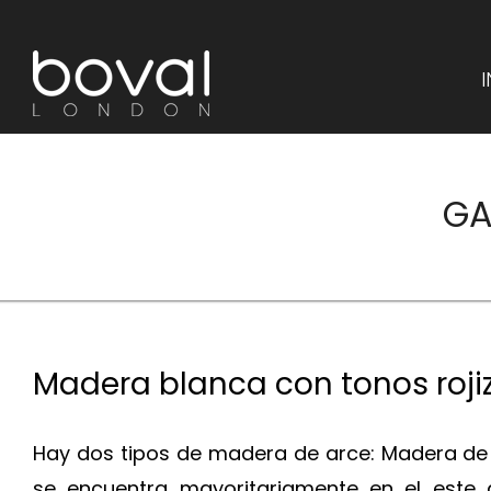
Saltar
al
I
contenido
GA
Madera blanca con tonos roji
Hay dos tipos de madera de arce: Madera de 
se encuentra mayoritariamente en el este