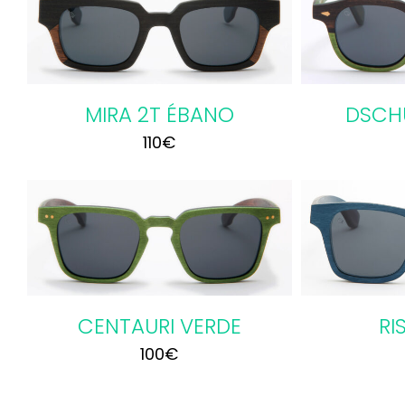
AÑADIR AL CARRITO
/
AÑADI
DETALLES
MIRA 2T ÉBANO
DSCH
110
€
AÑADIR AL CARRITO
/
AÑADI
DETALLES
CENTAURI VERDE
RI
100
€