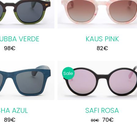
R AL CARRITO
/
DETALLES
UBBA VERDE
KAUS PINK
98
€
82
€
Sale
R AL CARRITO
/
DETALLES
SHA AZUL
SAFI ROSA
El
El
89
€
70
€
80
€
precio
precio