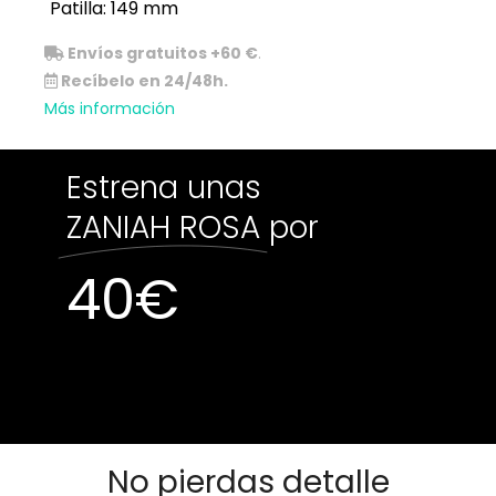
Patilla: 149 mm
Envíos gratuitos +60 €
.
Recíbelo en 24/48h.
Más información
Estrena unas
ZANIAH ROSA
por
40
€
Sin existencias
Sin existencias
No pierdas detalle