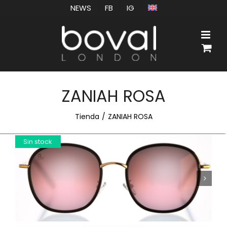
Saltar
NEWS
FB
IG
al
contenido
ZANIAH ROSA
Tienda
ZANIAH ROSA
Sin stock