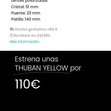
Lentes polarizadas
Cristal: 51 mm
Puente: 23 mm
Patilla: 140 mm
Envíos gratuitos +60 €
.
Recíbelo en 24/48h.
Más información
Estrena unas
THUBAN YELLOW
por
110
€
Sin existencias
Sin existencias