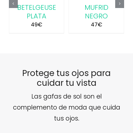
LGEUSE
MUFRID
CIH ROJ
ATA
NEGRO
43
€
9
€
47
€
Protege tus ojos para
cuidar tu vista
Las gafas de sol son el
complemento de moda que cuida
tus ojos.