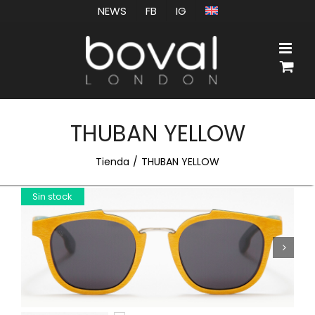
Saltar
NEWS
FB
IG
al
contenido
THUBAN YELLOW
Tienda
THUBAN YELLOW
Sin stock