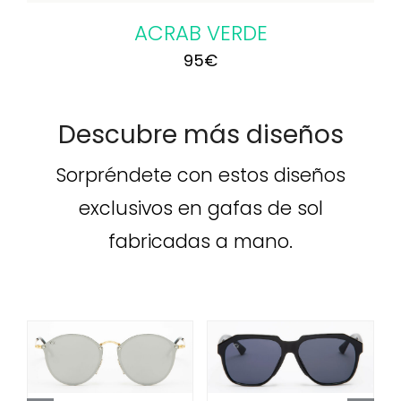
ACRAB VERDE
95
€
Descubre más diseños
Sorpréndete con estos diseños
exclusivos en gafas de sol
fabricadas a mano.
ÑADIR AL
AÑADIR AL
AÑADIR 
RRITO
/
CARRITO
/
CARRITO
ETALLES
DETALLES
DETALL