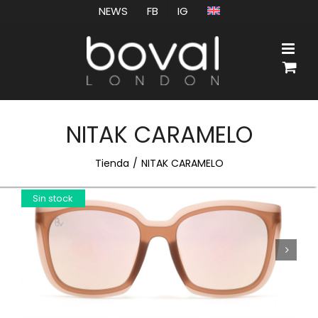
Saltar
NEWS
FB
IG
al
contenido
NITAK CARAMELO
Tienda
NITAK CARAMELO
Sin stock