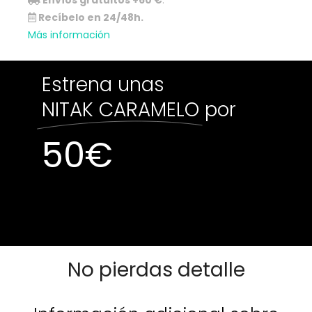
Envíos gratuitos +60 €
.
Recíbelo en 24/48h.
Más información
Estrena unas
NITAK CARAMELO
por
50
€
Sin existencias
Sin existencias
No pierdas detalle