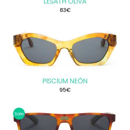
LESATH OLIVA
83
€
PISCIUM NEÓN
95
€
Sale