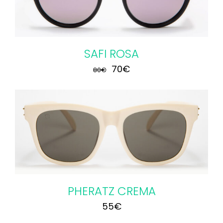
SAFI ROSA
El
El
70
€
80
€
precio
precio
original
actual
era:
es:
80€.
70€.
PHERATZ CREMA
55
€