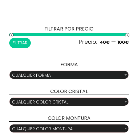
FILTRAR POR PRECIO
Precio:
—
Pre
Pre
40€
100€
FILTRAR
mí
má
FORMA

CUALQUIER FORMA
COLOR CRISTAL

CUALQUIER COLOR CRISTAL
COLOR MONTURA

CUALQUIER COLOR MONTURA