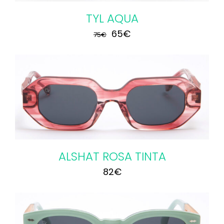
TYL AQUA
El
El
65
€
75
€
precio
precio
original
actual
era:
es:
75€.
65€.
ALSHAT ROSA TINTA
82
€