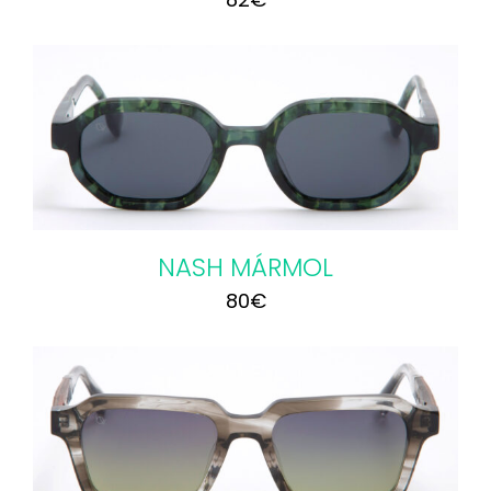
NASH MÁRMOL
80
€