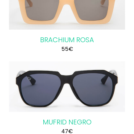
49€.
43€.
BRACHIUM ROSA
55
€
MUFRID NEGRO
47
€