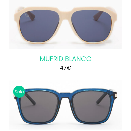
MUFRID BLANCO
47
€
Sale