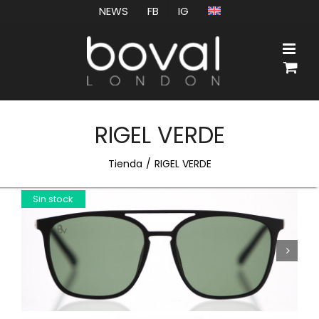
Saltar
NEWS
FB
IG
al
contenido
RIGEL VERDE
Tienda
RIGEL VERDE
Sin stock