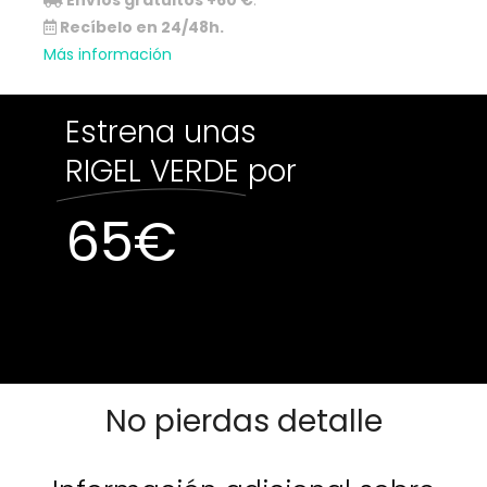
Envíos gratuitos +60 €
.
Recíbelo en 24/48h.
Más información
Estrena unas
RIGEL VERDE
por
65
€
Sin existencias
Sin existencias
No pierdas detalle