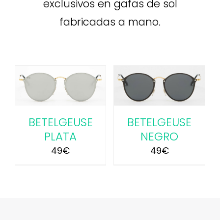
exclusivos en gafas de sol
fabricadas a mano.
AÑADIR AL
CARRITO
/
DETALLES
BETELGEUSE
BETELGEUSE
PLATA
NEGRO
49
€
49
€