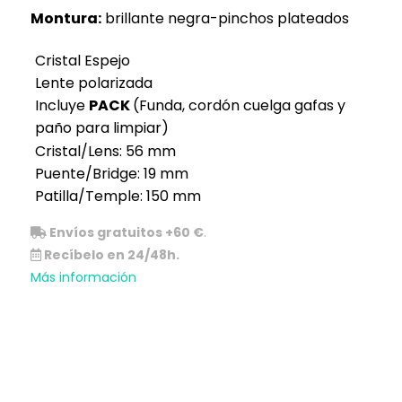
Montura:
brillante negra-pinchos plateados
Cristal Espejo
Lente polarizada
Incluye
PACK
(Funda, cordón cuelga gafas y
paño para limpiar)
Cristal/Lens: 56 mm
Puente/Bridge: 19 mm
Patilla/Temple: 150 mm
Envíos gratuitos +60 €
.
Recíbelo en 24/48h.
Más información