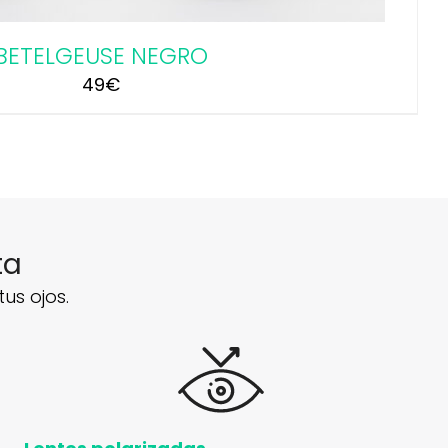
BETELGEUSE NEGRO
49
€
ta
us ojos.