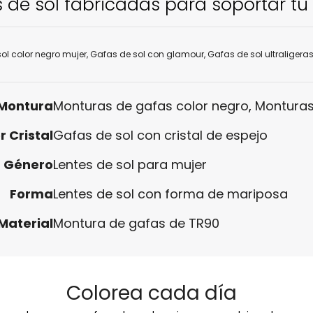
 de sol fabricadas para soportar tu 
ol color negro mujer
,
Gafas de sol con glamour
,
Gafas de sol ultraligera
 Montura
Monturas de gafas color negro
,
Monturas
r Cristal
Gafas de sol con cristal de espejo
Género
Lentes de sol para mujer
Forma
Lentes de sol con forma de mariposa
Material
Montura de gafas de TR90
Colorea cada día