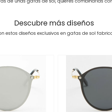
 de unas gafas de sol, quieres combinarlas con t
Descubre más diseños
n estos diseños exclusivos en gafas de sol fabri
O
/
DETALLES