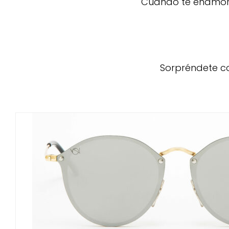
Cuando te enamoras
Sorpréndete co
AÑADIR AL CARRIT