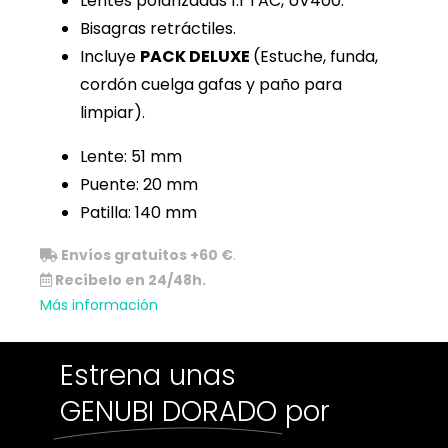
Lentes polarizadas 1.1 TAC, UV400.
Bisagras retráctiles.
Incluye
PACK DELUXE
(Estuche, funda,
cordón cuelga gafas y paño para
limpiar).
Lente: 51 mm
Puente: 20 mm
Patilla: 140 mm
Envíos gratuitos +60 €
.
Recíbelo en 24/48h.
Más información
Estrena unas
GENUBI DORADO
por