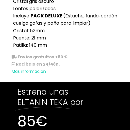
Cristal gris oscuro
Lentes polarizadas
Incluye
PACK DELUXE
(Estuche, funda, cordón
cuelga gafas y paño para limpiar)
Cristal: 52mm
Puente: 21 mm
Patilla: 140 mm
Envíos gratuitos +60 €
.
Recíbelo en 24/48h.
Más información
Estrena unas
ELTANIN TEKA
por
85
€
Sin existencias