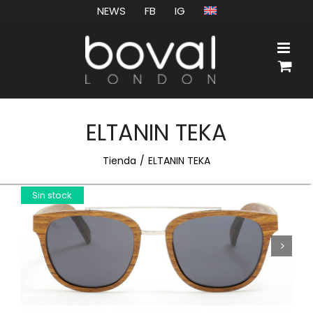
Saltar
NEWS
FB
IG
al
contenido
ELTANIN TEKA
Tienda
ELTANIN TEKA
Sin stock