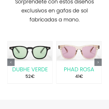
Sorpréndete con estos diseños
exclusivos en gafas de sol
fabricadas a mano.
AÑADIR AL
AÑADIR AL
CARRITO
/
CARRITO
/
DETALLES
DETALLES
DUBHE VERDE
PHAD ROSA
52
€
41
€