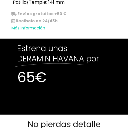
Patilla/Temple: 141 mm
Envíos gratuitos +60 €
.
Recíbelo en 24/48h.
Más información
Estrena unas
DERAMIN HAVANA
por
65
€
Sin existencias
Sin existencias
No pierdas detalle