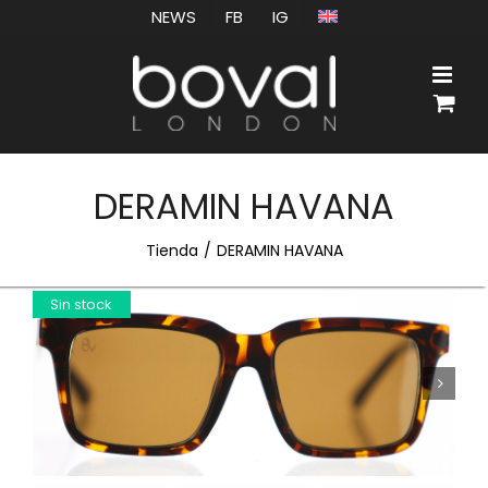
Saltar
NEWS
FB
IG
al
contenido
DERAMIN HAVANA
Tienda
DERAMIN HAVANA
Sin stock