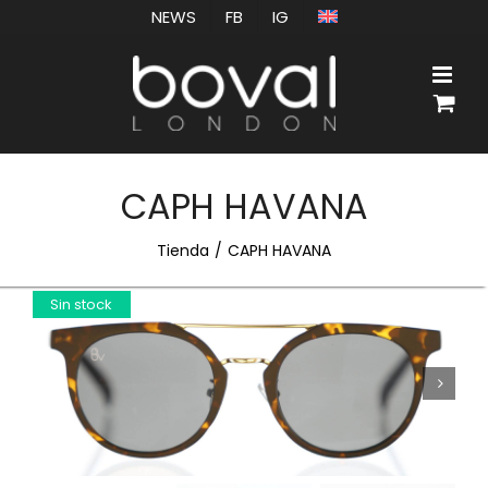
Saltar
NEWS
FB
IG
al
contenido
CAPH HAVANA
Tienda
CAPH HAVANA
Sin stock