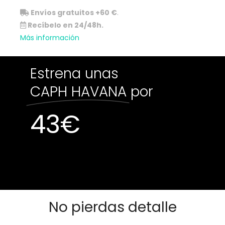
Envíos gratuitos +60 €
.
Recíbelo en 24/48h.
Más información
Estrena unas
CAPH HAVANA
por
43
€
Sin existencias
Sin existencias
No pierdas detalle